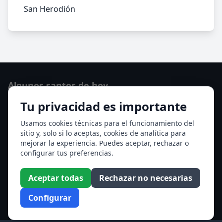
San Herodión
Algunos santos de hoy
Tu privacidad es importante
San Hormisda papa
Ver todos los santos de hoy
Usamos cookies técnicas para el funcionamiento del
sitio y, solo si lo aceptas, cookies de analítica para
mejorar la experiencia. Puedes aceptar, rechazar o
Acceso a los Meses
configurar tus preferencias.
Enero
Febrero
Aceptar todas
Rechazar no necesarias
Marzo
Abril
Configurar
Mayo
Junio