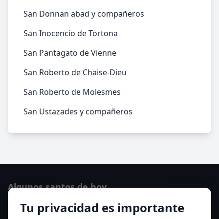
San Donnan abad y compañeros
San Inocencio de Tortona
San Pantagato de Vienne
San Roberto de Chaise-Dieu
San Roberto de Molesmes
San Ustazades y compañeros
Algunos santos de hoy
Tu privacidad es importante
San Osvaldo de Maserfield