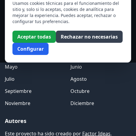
Santa Edith Stein (Sor Teresa Benedicta de la Cruz)
Usamos cookies técnicas para el funcionamiento del
sitio y, solo si lo aceptas, cookies de analítica para
Ver todos los santos de hoy
mejorar la experiencia. Puedes aceptar, rechazar o
configurar tus preferencias.
Acceso a los Meses
Aceptar todas
Rechazar no necesarias
Enero
Febrero
Configurar
Marzo
Abril
Mayo
Junio
Julio
Agosto
Septiembre
Octubre
Noviembre
Diciembre
Autores
Este proyecto ha sido creado por
Factor Ideas
.