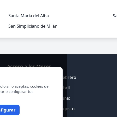
Santa María del Alba
Sa
San Simpliciano de Milán
Acceso a los Meses
Enero
Febrero
olo si lo aceptas, cookies de
Marzo
Abril
zar o configurar tus
Mayo
Junio
Julio
Agosto
figurar