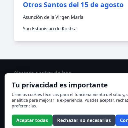
Otros Santos del 15 de agosto
Asunción de la Virgen María
San Estanislao de Kostka
Algunos santos de hoy
Tu privacidad es importante
San Osvaldo de Maserfield
Santa Edith Stein (Sor Teresa Benedicta de la Cruz)
Usamos cookies técnicas para el funcionamiento del sitio y, s
analítica para mejorar la experiencia. Puedes aceptar, recha
Ver todos los santos de hoy
preferencias.
Aceptar todas
Rechazar no necesarias
Con