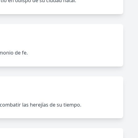
tió en obispo de su ciudad natal.
imonio de fe.
combatir las herejías de su tiempo.