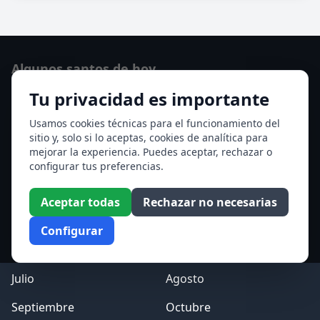
Algunos santos de hoy
Tu privacidad es importante
San Lorenzo
Ver todos los santos de hoy
Usamos cookies técnicas para el funcionamiento del
sitio y, solo si lo aceptas, cookies de analítica para
mejorar la experiencia. Puedes aceptar, rechazar o
Acceso a los Meses
configurar tus preferencias.
Enero
Febrero
Aceptar todas
Rechazar no necesarias
Marzo
Abril
Configurar
Mayo
Junio
Julio
Agosto
Septiembre
Octubre