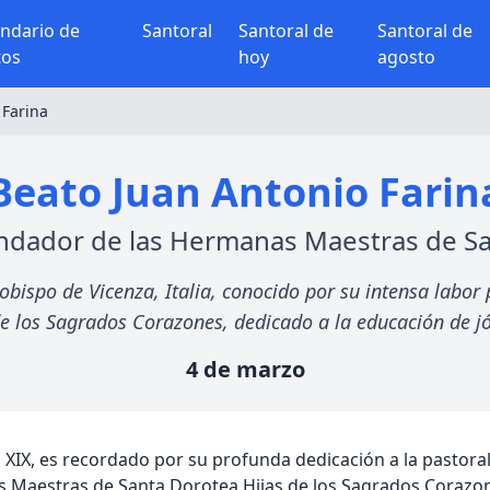
endario de
Santoral
Santoral de
Santoral de
tos
hoy
agosto
 Farina
Beato Juan Antonio Farin
ndador de las Hermanas Maestras de S
bispo de Vicenza, Italia, conocido por su intensa labor 
 los Sagrados Corazones, dedicado a la educación de jóve
4 de marzo
lo XIX, es recordado por su profunda dedicación a la pasto
anas Maestras de Santa Dorotea Hijas de los Sagrados Coraz