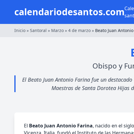
Cal
calendariodesantos.com
san
Inicio
»
Santoral
»
Marzo
»
4 de marzo
»
Beato Juan Antonio
Obispo y Fu
El Beato Juan Antonio Farina fue un destacado o
Maestras de Santa Dorotea Hijas de
El
Beato Juan Antonio Farina
, nacido en el sig
Vicenza, Italia, fundó el Instituto de las Herm