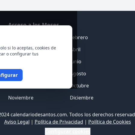
Acceso a los Meses
Enero
Febrero
olo si lo aceptas, cookies de
Marzo
Abril
zar o configurar tus
Mayo
Junio
Julio
Agosto
figurar
Septiembre
Octubre
Noviembre
Diciembre
2024 calendariodesantos.com. Todos los derechos reservad
Aviso Legal
|
Política de Privacidad
|
Política de Cookies
Configurar cookies