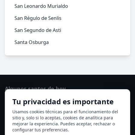
San Leonardo Murialdo
San Régulo de Senlis
San Segundo de Asti
Santa Osburga
Algunos santos de hoy
Tu privacidad es importante
San Cayetano de Thiene
San Sixto II papa
Usamos cookies técnicas para el funcionamiento del
sitio y, solo si lo aceptas, cookies de analítica para
Ver todos los santos de hoy
mejorar la experiencia. Puedes aceptar, rechazar o
configurar tus preferencias.