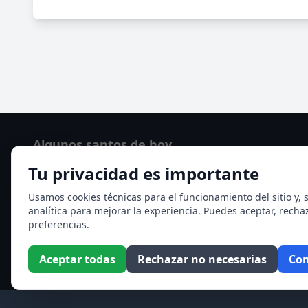
Algunos santos de hoy
Tu privacidad es importante
San Cayetano de Thiene
San Sixto II papa
Usamos cookies técnicas para el funcionamiento del sitio y, s
analítica para mejorar la experiencia. Puedes aceptar, recha
Ver todos los santos de hoy
preferencias.
Aceptar todas
Rechazar no necesarias
Con