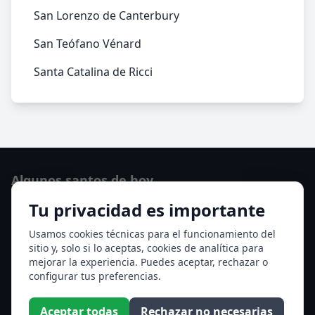
San Lorenzo de Canterbury
San Teófano Vénard
Santa Catalina de Ricci
Algunos santos de hoy
Tu privacidad es importante
San Cayetano de Thiene
San Sixto II papa
Usamos cookies técnicas para el funcionamiento del
sitio y, solo si lo aceptas, cookies de analítica para
Ver todos los santos de hoy
mejorar la experiencia. Puedes aceptar, rechazar o
configurar tus preferencias.
Acceso a los Meses
Aceptar todas
Rechazar no necesarias