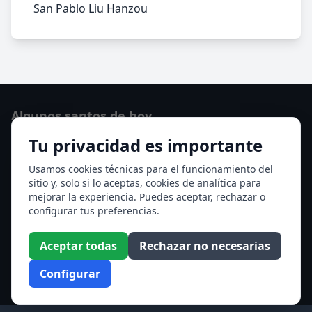
San Pablo Liu Hanzou
Algunos santos de hoy
Tu privacidad es importante
Santo Domingo de Guzmán
Ver todos los santos de hoy
Usamos cookies técnicas para el funcionamiento del
sitio y, solo si lo aceptas, cookies de analítica para
mejorar la experiencia. Puedes aceptar, rechazar o
Acceso a los Meses
configurar tus preferencias.
Enero
Febrero
Aceptar todas
Rechazar no necesarias
Marzo
Abril
Configurar
Mayo
Junio