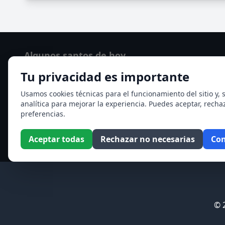
Algunos santos de hoy
Tu privacidad es importante
Santo Domingo de Guzmán
Ver todos los santos de hoy
Usamos cookies técnicas para el funcionamiento del sitio y, s
analítica para mejorar la experiencia. Puedes aceptar, recha
preferencias.
Aceptar todas
Rechazar no necesarias
Con
© 