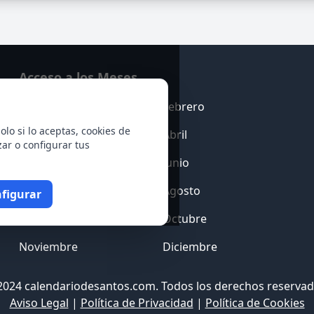
Acceso a los Meses
Enero
Febrero
olo si lo aceptas, cookies de
Marzo
Abril
zar o configurar tus
Mayo
Junio
Julio
Agosto
figurar
Septiembre
Octubre
Noviembre
Diciembre
2024 calendariodesantos.com. Todos los derechos reservad
Aviso Legal
|
Política de Privacidad
|
Política de Cookies