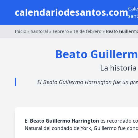
Cal
calendariodesantos.com
san
Inicio
»
Santoral
»
Febrero
»
18 de febrero
»
Beato Guillerm
Beato Guillermo
La historia
El Beato Guillermo Harrington fue un pres
El
Beato Guillermo Harrington
es recordado com
Natural del condado de York, Guillermo fue con