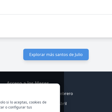
Explorar más santos de Julio
Acceso a los Meses
Enero
Febrero
olo si lo aceptas, cookies de
Marzo
Abril
zar o configurar tus