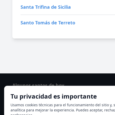
Santa Trifina de Sicilia
Santo Tomás de Terreto
Algunos santos de hoy
Tu privacidad es importante
San Hormisda papa
Ver todos los santos de hoy
Usamos cookies técnicas para el funcionamiento del sitio y, s
analítica para mejorar la experiencia. Puedes aceptar, recha