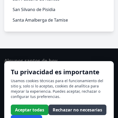
San Silvano de Pisidia
Santa Amalberga de Tamise
Algunos santos de hoy
Tu privacidad es importante
Santo Domingo de Guzmán
Ver todos los santos de hoy
Usamos cookies técnicas para el funcionamiento del
sitio y, solo si lo aceptas, cookies de analítica para
mejorar la experiencia. Puedes aceptar, rechazar o
Acceso a los Meses
configurar tus preferencias.
Enero
Febrero
Aceptar todas
Rechazar no necesarias
Marzo
Abril