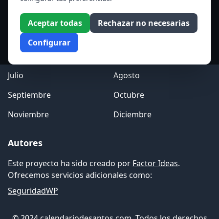
Enero
Febrero
Aceptar todas
Rechazar no necesarias
Marzo
Abril
Configurar
Mayo
Junio
Julio
Agosto
Septiembre
Octubre
Noviembre
Diciembre
Autores
Este proyecto ha sido creado por
Factor Ideas
.
Ofrecemos servicios adicionales como:
SeguridadWP
© 2024 calendariodesantos.com. Todos los derechos