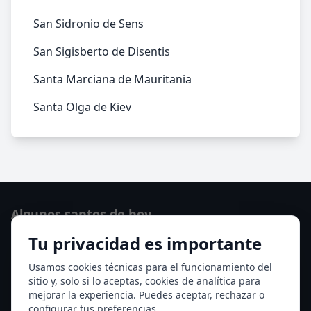
San Sidronio de Sens
San Sigisberto de Disentis
Santa Marciana de Mauritania
Santa Olga de Kiev
Algunos santos de hoy
Tu privacidad es importante
Santo Domingo de Guzmán
Ver todos los santos de hoy
Usamos cookies técnicas para el funcionamiento del
sitio y, solo si lo aceptas, cookies de analítica para
mejorar la experiencia. Puedes aceptar, rechazar o
Acceso a los Meses
configurar tus preferencias.