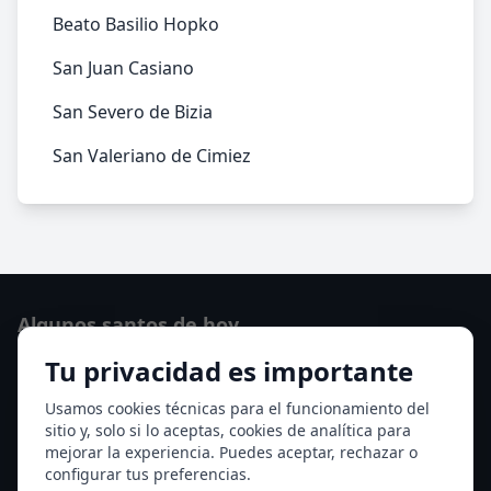
Beato Basilio Hopko
San Juan Casiano
San Severo de Bizia
San Valeriano de Cimiez
Algunos santos de hoy
Tu privacidad es importante
Santo Domingo de Guzmán
Ver todos los santos de hoy
Usamos cookies técnicas para el funcionamiento del
sitio y, solo si lo aceptas, cookies de analítica para
mejorar la experiencia. Puedes aceptar, rechazar o
Acceso a los Meses
configurar tus preferencias.