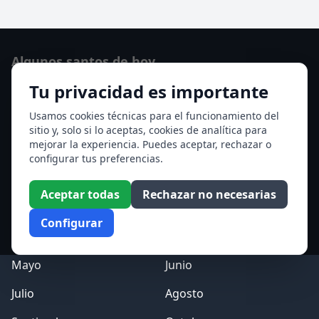
Algunos santos de hoy
Tu privacidad es importante
San Osvaldo de Maserfield
Santa Edith Stein (Sor Teresa Benedicta de la Cruz)
Usamos cookies técnicas para el funcionamiento del
sitio y, solo si lo aceptas, cookies de analítica para
Ver todos los santos de hoy
mejorar la experiencia. Puedes aceptar, rechazar o
configurar tus preferencias.
Acceso a los Meses
Aceptar todas
Rechazar no necesarias
Enero
Febrero
Configurar
Marzo
Abril
Mayo
Junio
Julio
Agosto