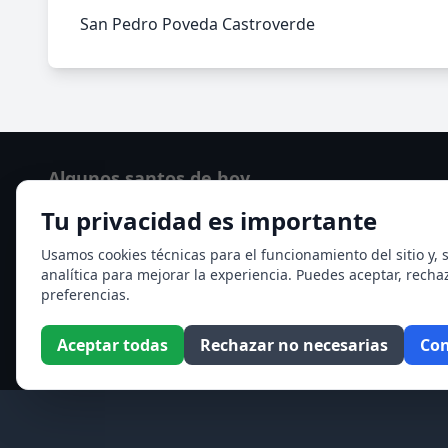
San Pedro Poveda Castroverde
Algunos santos de hoy
Tu privacidad es importante
Santo Domingo de Guzmán
Ver todos los santos de hoy
Usamos cookies técnicas para el funcionamiento del sitio y, s
analítica para mejorar la experiencia. Puedes aceptar, recha
preferencias.
Aceptar todas
Rechazar no necesarias
Con