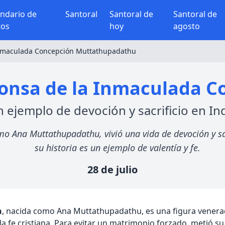
endario de
Santoral
Santoral de
Santoral de
tos
hoy
agosto
Inmaculada Concepción Muttathupadathu
fonsa de la Inmaculada C
 ejemplo de devoción y sacrificio en In
 Ana Muttathupadathu, vivió una vida de devoción y sacri
su historia es un ejemplo de valentía y fe.
28 de julio
n
, nacida como Ana Muttathupadathu, es una figura venerada
la fe cristiana. Para evitar un matrimonio forzado, metió su 