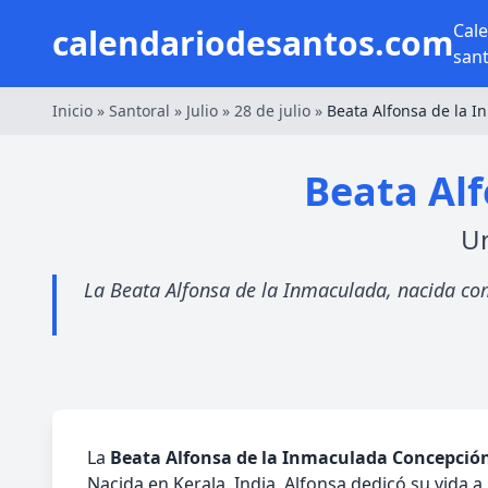
Cal
calendariodesantos.com
san
Inicio
»
Santoral
»
Julio
»
28 de julio
»
Beata Alfonsa de la 
Beata Al
Un
La Beata Alfonsa de la Inmaculada, nacida como
La
Beata Alfonsa de la Inmaculada Concepció
Nacida en Kerala, India, Alfonsa dedicó su vida a 