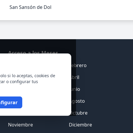
San Sansón de Dol
Acceso a los Meses
Enero
Febrero
olo si lo aceptas, cookies de
Marzo
Abril
zar o configurar tus
Mayo
Junio
Julio
Agosto
figurar
Septiembre
Octubre
Noviembre
Diciembre