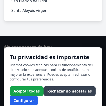
San Plácido de Ocra
Santa Aleyois vírgen
Algunos santos de hoy
Tu privacidad es importante
San Hormisda papa
Ver todos los santos de hoy
Usamos cookies técnicas para el funcionamiento del
sitio y, solo si lo aceptas, cookies de analítica para
mejorar la experiencia. Puedes aceptar, rechazar o
Acceso a los Meses
configurar tus preferencias.
Enero
Febrero
Aceptar todas
Rechazar no necesarias
Marzo
Abril
Configurar