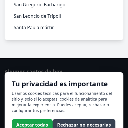
San Gregorio Barbarigo
San Leoncio de Trípoli
Santa Paula mártir
Algunos santos de hoy
Tu privacidad es importante
Santo Domingo de Guzmán
Ver todos los santos de hoy
Usamos cookies técnicas para el funcionamiento del
sitio y, solo si lo aceptas, cookies de analítica para
mejorar la experiencia. Puedes aceptar, rechazar o
Acceso a los Meses
configurar tus preferencias.
Enero
Febrero
Aceptar todas
Rechazar no necesarias