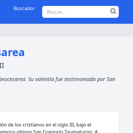
Buscador
sarea
II
 Neocesarea. Su valentía fue testimoniada por San
de los cristianos en el siglo III, bajo el
l famoso obispo San Gregorio Taumaturgo. A