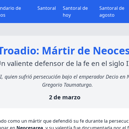
endario de
Santoral
Santoral de
Santoral de
tos
hoy
agosto
Troadio: Mártir de Neoce
n valiente defensor de la fe en el siglo I
III, quien sufrió persecución bajo el emperador Decio en
Gregorio Taumaturgo.
2 de marzo
ado como un mártir que defendió su fe durante la persecución 
lugar en
Neocesarea
, y su valentía fue documentada por e