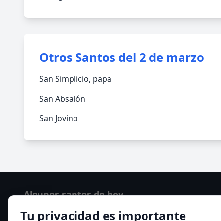
Otros Santos del 2 de marzo
San Simplicio, papa
San Absalón
San Jovino
Algunos santos de hoy
Tu privacidad es importante
San Cayetano de Thiene