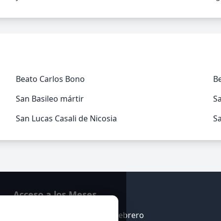
Beato Carlos Bono
B
San Basileo mártir
S
San Lucas Casali de Nicosia
Sa
Acceso a los Meses
Enero
Febrero