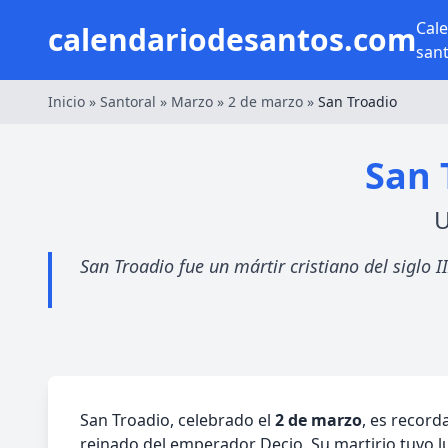
Cal
calendariodesantos.com
san
Inicio
»
Santoral
»
Marzo
»
2 de marzo
»
San Troadio
San 
U
San Troadio fue un mártir cristiano del siglo 
San Troadio, celebrado el
2 de marzo
, es record
reinado del emperador Decio. Su martirio tuvo 