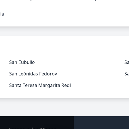
ia
San Eubulio
S
San Leónidas Fëdorov
S
Santa Teresa Margarita Redi