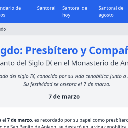
endario de
Santoral
Santoral de
Santoral de
tos
hoy
agosto
gdo
gdo: Presbítero y Compañ
anto del Siglo IX en el Monasterio de A
o del siglo IX, conocido por su vida cenobítica junto a
Su festividad se celebra el 7 de marzo.
7 de marzo
a el
7 de marzo
, es recordado por su papel como presbíter
 de San Benito de Aniano, se destacó en la vida cenobítica