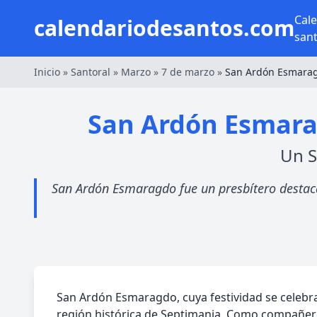
Cal
calendariodesantos.com
san
Inicio
»
Santoral
»
Marzo
»
7 de marzo
»
San Ardón Esmara
San Ardón Esmara
Un S
San Ardón Esmaragdo fue un presbítero destacad
San Ardón Esmaragdo, cuya festividad se celebr
región histórica de Septimania. Como compañero