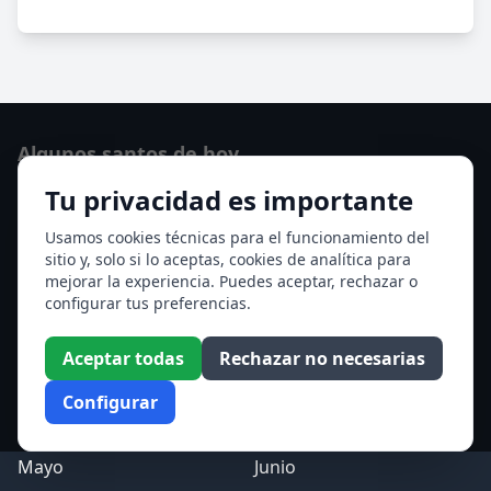
Algunos santos de hoy
Tu privacidad es importante
San Cayetano de Thiene
San Sixto II papa
Usamos cookies técnicas para el funcionamiento del
sitio y, solo si lo aceptas, cookies de analítica para
Ver todos los santos de hoy
mejorar la experiencia. Puedes aceptar, rechazar o
configurar tus preferencias.
Acceso a los Meses
Aceptar todas
Rechazar no necesarias
Enero
Febrero
Configurar
Marzo
Abril
Mayo
Junio