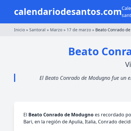
Cal
calendariodesantos.com
san
Inicio
»
Santoral
»
Marzo
»
17 de marzo
»
Beato Conrado d
Beato Conra
V
El Beato Conrado de Modugno fue un ere
El
Beato Conrado de Modugno
es recordado por
Bari, en la región de Apulia, Italia, Conrado decid