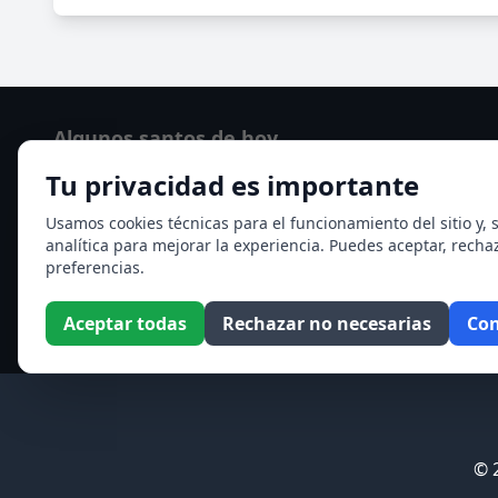
Algunos santos de hoy
Tu privacidad es importante
Santo Domingo de Guzmán
Ver todos los santos de hoy
Usamos cookies técnicas para el funcionamiento del sitio y, s
analítica para mejorar la experiencia. Puedes aceptar, recha
preferencias.
Aceptar todas
Rechazar no necesarias
Con
© 