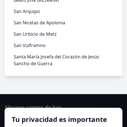
Beato José Bilczewski
San Arquipo
San Nicetas de Apolonia
San Urbicio de Metz
San Vulframno
Santa María Josefa del Corazón de Jesús
Sancho de Guerra
Algunos santos de hoy
Tu privacidad es importante
Santo Domingo de Guzmán