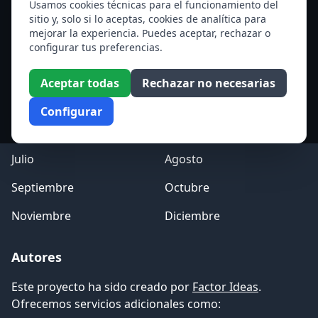
Ver todos los santos de hoy
Usamos cookies técnicas para el funcionamiento del
sitio y, solo si lo aceptas, cookies de analítica para
mejorar la experiencia. Puedes aceptar, rechazar o
Acceso a los Meses
configurar tus preferencias.
Enero
Febrero
Aceptar todas
Rechazar no necesarias
Marzo
Abril
Configurar
Mayo
Junio
Julio
Agosto
Septiembre
Octubre
Noviembre
Diciembre
Autores
Este proyecto ha sido creado por
Factor Ideas
.
Ofrecemos servicios adicionales como: