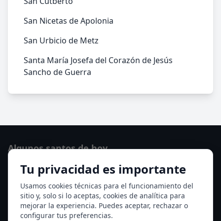
San Cutberto
San Nicetas de Apolonia
San Urbicio de Metz
Santa María Josefa del Corazón de Jesús
Sancho de Guerra
Algunos santos de hoy
Tu privacidad es importante
San Cayetano de Thiene
San Sixto II papa
Usamos cookies técnicas para el funcionamiento del
sitio y, solo si lo aceptas, cookies de analítica para
Ver todos los santos de hoy
mejorar la experiencia. Puedes aceptar, rechazar o
configurar tus preferencias.