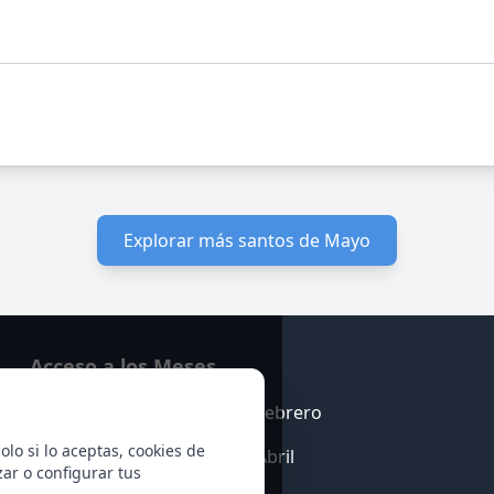
Explorar más santos de Mayo
Acceso a los Meses
Enero
Febrero
olo si lo aceptas, cookies de
Marzo
Abril
zar o configurar tus