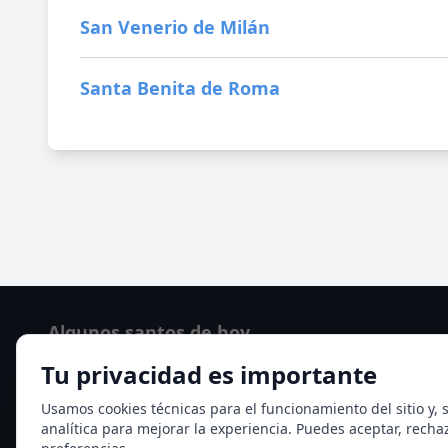
San Venerio de Milán
Santa Benita de Roma
Algunos santos de hoy
Tu privacidad es importante
San Cayetano de Thiene
San Sixto II papa
Usamos cookies técnicas para el funcionamiento del sitio y, s
analítica para mejorar la experiencia. Puedes aceptar, recha
Ver todos los santos de hoy