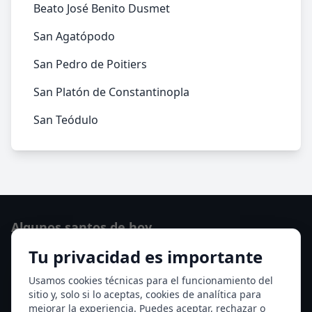
Beato José Benito Dusmet
San Agatópodo
San Pedro de Poitiers
San Platón de Constantinopla
San Teódulo
Algunos santos de hoy
Tu privacidad es importante
San Cayetano de Thiene
San Sixto II papa
Usamos cookies técnicas para el funcionamiento del
sitio y, solo si lo aceptas, cookies de analítica para
Ver todos los santos de hoy
mejorar la experiencia. Puedes aceptar, rechazar o