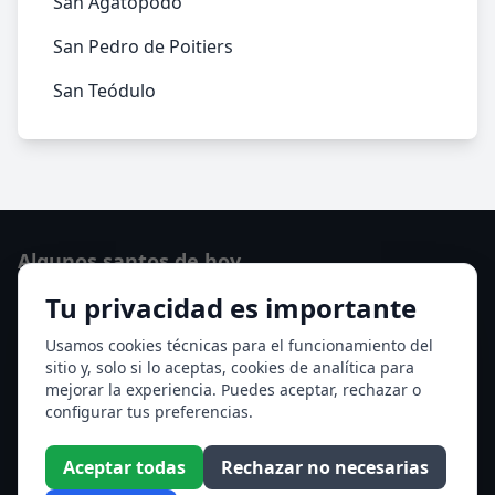
San Agatópodo
San Pedro de Poitiers
San Teódulo
Algunos santos de hoy
Tu privacidad es importante
Santo Domingo de Guzmán
Ver todos los santos de hoy
Usamos cookies técnicas para el funcionamiento del
sitio y, solo si lo aceptas, cookies de analítica para
mejorar la experiencia. Puedes aceptar, rechazar o
Acceso a los Meses
configurar tus preferencias.
Enero
Febrero
Aceptar todas
Rechazar no necesarias