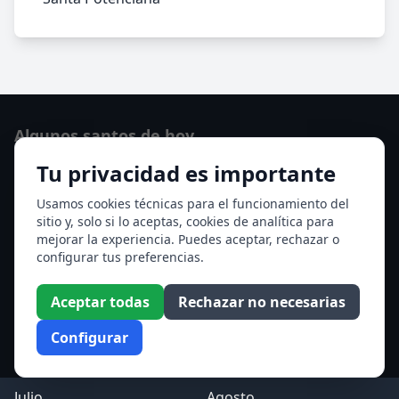
Algunos santos de hoy
Tu privacidad es importante
San Hormisda papa
Ver todos los santos de hoy
Usamos cookies técnicas para el funcionamiento del
sitio y, solo si lo aceptas, cookies de analítica para
mejorar la experiencia. Puedes aceptar, rechazar o
Acceso a los Meses
configurar tus preferencias.
Enero
Febrero
Aceptar todas
Rechazar no necesarias
Marzo
Abril
Configurar
Mayo
Junio
Julio
Agosto