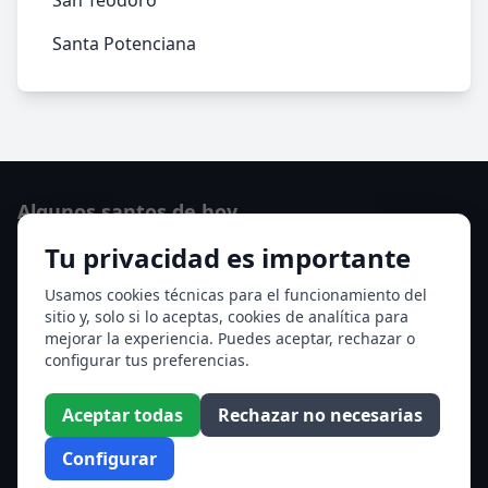
San Teodoro
Santa Potenciana
Algunos santos de hoy
Tu privacidad es importante
San Cayetano de Thiene
San Sixto II papa
Usamos cookies técnicas para el funcionamiento del
sitio y, solo si lo aceptas, cookies de analítica para
Ver todos los santos de hoy
mejorar la experiencia. Puedes aceptar, rechazar o
configurar tus preferencias.
Acceso a los Meses
Aceptar todas
Rechazar no necesarias
Enero
Febrero
Configurar
Marzo
Abril