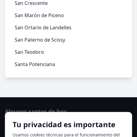
San Crescente
San Marón de Piceno
San Ortario de Landelles
San Paterno de Scissy
San Teodoro
Santa Potenciana
Algunos santos de hoy
Tu privacidad es importante
Santo Domingo de Guzmán
Ver todos los santos de hoy
Usamos cookies técnicas para el funcionamiento del