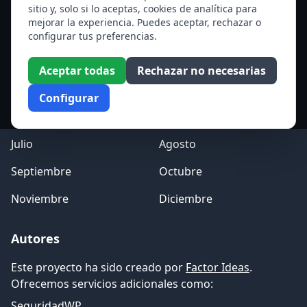
sitio y, solo si lo aceptas, cookies de analítica para
mejorar la experiencia. Puedes aceptar, rechazar o
Acceso a los Meses
configurar tus preferencias.
Enero
Febrero
Aceptar todas
Rechazar no necesarias
Marzo
Abril
Configurar
Mayo
Junio
Julio
Agosto
Septiembre
Octubre
Noviembre
Diciembre
Autores
Este proyecto ha sido creado por
Factor Ideas
.
Ofrecemos servicios adicionales como:
SeguridadWP