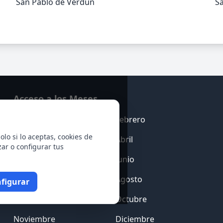
San Pablo de Verdún
Sa
Acceso a los Meses
Enero
Febrero
olo si lo aceptas, cookies de
Marzo
Abril
zar o configurar tus
Mayo
Junio
Julio
Agosto
figurar
Septiembre
Octubre
Noviembre
Diciembre