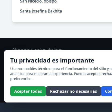
San Nicecio, obispo
Santa Josefina Bakhita
Algunos santos de hoy
Tu privacidad es importante
San Cayetano de Thiene
San Sixto II papa
Usamos cookies técnicas para el funcionamiento del sitio y, s
analítica para mejorar la experiencia. Puedes aceptar, recha
Ver todos los santos de hoy
preferencias.
Aceptar todas
Rechazar no necesarias
Con