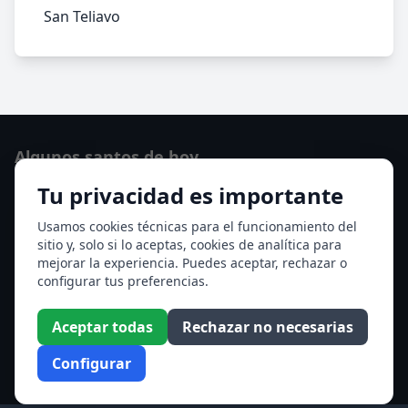
San Teliavo
Algunos santos de hoy
Tu privacidad es importante
San Osvaldo de Maserfield
Santa Edith Stein (Sor Teresa Benedicta de la Cruz)
Usamos cookies técnicas para el funcionamiento del
sitio y, solo si lo aceptas, cookies de analítica para
Ver todos los santos de hoy
mejorar la experiencia. Puedes aceptar, rechazar o
configurar tus preferencias.
Acceso a los Meses
Aceptar todas
Rechazar no necesarias
Enero
Febrero
Configurar
Marzo
Abril