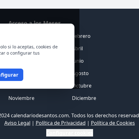
Acceso a los Meses
Enero
Febrero
olo si lo aceptas, cookies de
Marzo
Abril
zar o configurar tus
Mayo
Junio
Julio
Agosto
figurar
Septiembre
Octubre
Noviembre
Diciembre
2024 calendariodesantos.com. Todos los derechos reservad
Aviso Legal
|
Política de Privacidad
|
Política de Cookies
Configurar cookies