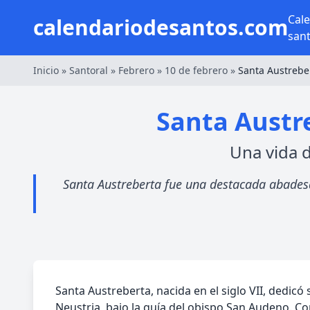
Cal
calendariodesantos.com
san
Inicio
»
Santoral
»
Febrero
»
10 de febrero
»
Santa Austrebe
Santa Austre
Una vida d
Santa Austreberta fue una destacada abadesa 
Santa Austreberta, nacida en el siglo VII, dedicó
Neustria, bajo la guía del obispo San Audeno. C