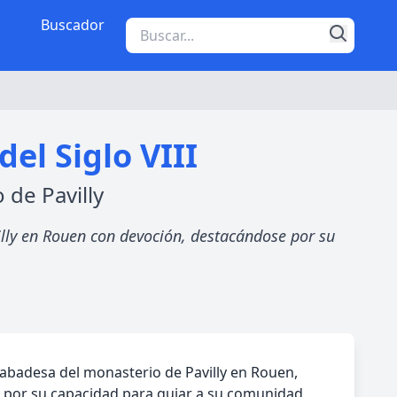
Buscador
el Siglo VIII
 de Pavilly
illy en Rouen con devoción, destacándose por su
ue abadesa del monasterio de Pavilly en Rouen,
da por su capacidad para guiar a su comunidad