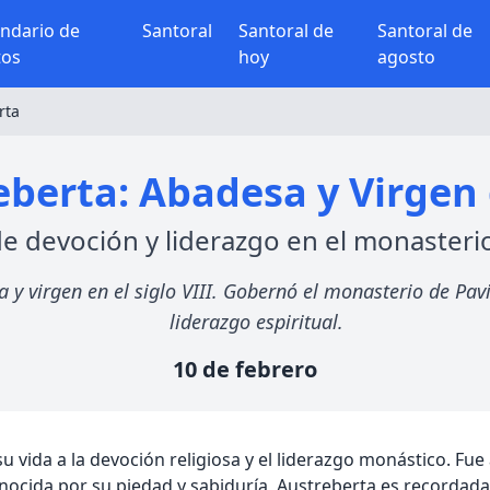
endario de
Santoral
Santoral de
Santoral de
tos
hoy
agosto
rta
berta: Abadesa y Virgen d
e devoción y liderazgo en el monasterio
y virgen en el siglo VIII. Gobernó el monasterio de Pav
liderazgo espiritual.
10 de febrero
 su vida a la devoción religiosa y el liderazgo monástico. F
onocida por su piedad y sabiduría, Austreberta es recorda