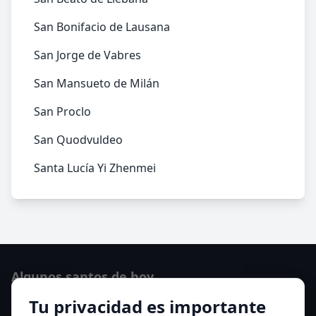
San Bonifacio de Lausana
San Jorge de Vabres
San Mansueto de Milán
San Proclo
San Quodvuldeo
Santa Lucía Yi Zhenmei
Algunos santos de hoy
Tu privacidad es importante
San Osvaldo de Maserfield