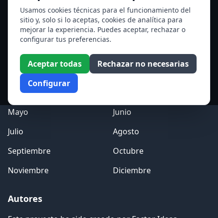
Santa Edith Stein (Sor Teresa Benedicta de la Cruz)
Usamos cookies técnicas para el funcionamiento del
sitio y, solo si lo aceptas, cookies de analítica para
Ver todos los santos de hoy
mejorar la experiencia. Puedes aceptar, rechazar o
configurar tus preferencias.
Acceso a los Meses
Aceptar todas
Rechazar no necesarias
Enero
Febrero
Configurar
Marzo
Abril
Mayo
Junio
Julio
Agosto
Septiembre
Octubre
Noviembre
Diciembre
Autores