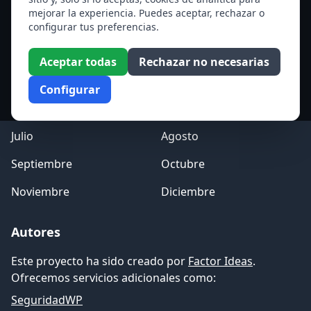
mejorar la experiencia. Puedes aceptar, rechazar o
Acceso a los Meses
configurar tus preferencias.
Enero
Febrero
Aceptar todas
Rechazar no necesarias
Marzo
Abril
Configurar
Mayo
Junio
Julio
Agosto
Septiembre
Octubre
Noviembre
Diciembre
Autores
Este proyecto ha sido creado por
Factor Ideas
.
Ofrecemos servicios adicionales como:
SeguridadWP