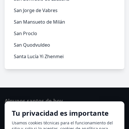
San Jorge de Vabres
San Mansueto de Milán
San Proclo
San Quodvuldeo
Santa Lucía Yi Zhenmei
Algunos santos de hoy
Tu privacidad es importante
San Lorenzo
Ver todos los santos de hoy
Usamos cookies técnicas para el funcionamiento del
sitio y, solo si lo aceptas, cookies de analítica para