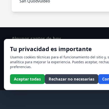
San Quodvuldeo
Algunos santos de hoy
Tu privacidad es importante
Santo Domingo de Guzmán
Ver todos los santos de hoy
Usamos cookies técnicas para el funcionamiento del sitio y, s
analítica para mejorar la experiencia. Puedes aceptar, recha
preferencias.
Aceptar todas
Rechazar no necesarias
Con