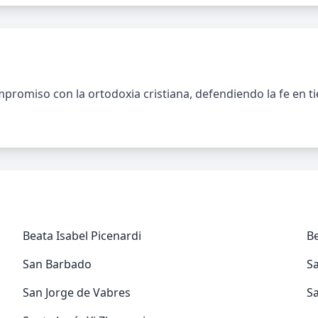
promiso con la ortodoxia cristiana, defendiendo la fe en t
Beata Isabel Picenardi
B
San Barbado
S
San Jorge de Vabres
S