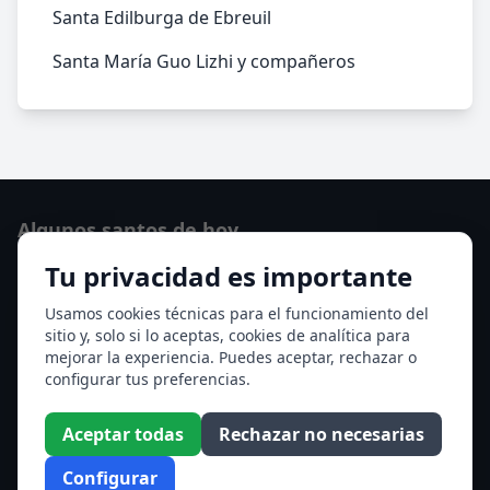
Santa Edilburga de Ebreuil
Santa María Guo Lizhi y compañeros
Algunos santos de hoy
Tu privacidad es importante
San Osvaldo de Maserfield
Santa Edith Stein (Sor Teresa Benedicta de la Cruz)
Usamos cookies técnicas para el funcionamiento del
sitio y, solo si lo aceptas, cookies de analítica para
Ver todos los santos de hoy
mejorar la experiencia. Puedes aceptar, rechazar o
configurar tus preferencias.
Acceso a los Meses
Aceptar todas
Rechazar no necesarias
Enero
Febrero
Configurar