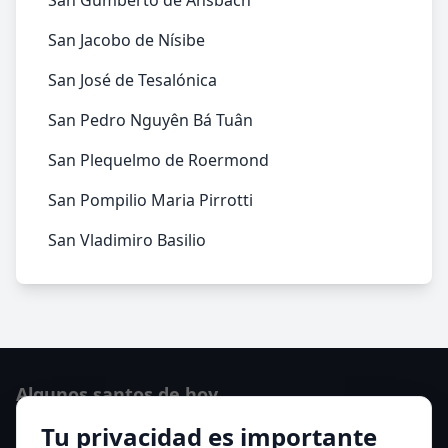
San Gumberto de Ansbach
San Jacobo de Nísibe
San José de Tesalónica
San Pedro Nguyên Bá Tuân
San Plequelmo de Roermond
San Pompilio Maria Pirrotti
San Vladimiro Basilio
Algunos santos de hoy
Tu privacidad es importante
San Hormisda papa