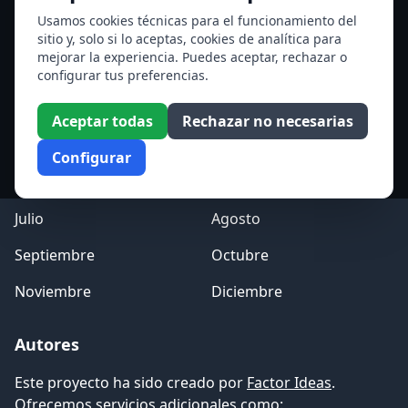
Ver todos los santos de hoy
Usamos cookies técnicas para el funcionamiento del
sitio y, solo si lo aceptas, cookies de analítica para
mejorar la experiencia. Puedes aceptar, rechazar o
Acceso a los Meses
configurar tus preferencias.
Enero
Febrero
Aceptar todas
Rechazar no necesarias
Marzo
Abril
Configurar
Mayo
Junio
Julio
Agosto
Septiembre
Octubre
Noviembre
Diciembre
Autores
Este proyecto ha sido creado por
Factor Ideas
.
Ofrecemos servicios adicionales como: