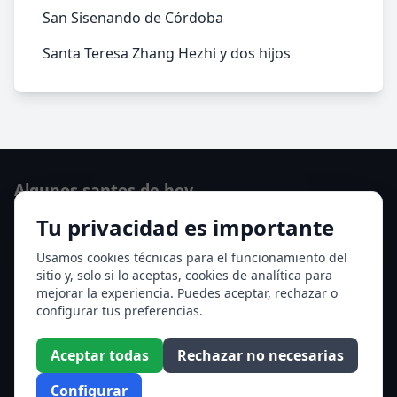
San Sisenando de Córdoba
Santa Teresa Zhang Hezhi y dos hijos
Algunos santos de hoy
Tu privacidad es importante
Santo Domingo de Guzmán
Ver todos los santos de hoy
Usamos cookies técnicas para el funcionamiento del
sitio y, solo si lo aceptas, cookies de analítica para
mejorar la experiencia. Puedes aceptar, rechazar o
Acceso a los Meses
configurar tus preferencias.
Enero
Febrero
Aceptar todas
Rechazar no necesarias
Marzo
Abril
Configurar