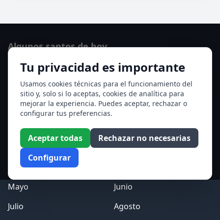
Algunos santos de hoy
Tu privacidad es importante
San Osvaldo de Maserfield
Santa Edith Stein (Sor Teresa Benedicta de la Cruz)
Usamos cookies técnicas para el funcionamiento del
sitio y, solo si lo aceptas, cookies de analítica para
Ver todos los santos de hoy
mejorar la experiencia. Puedes aceptar, rechazar o
configurar tus preferencias.
Acceso a los Meses
Aceptar todas
Rechazar no necesarias
Enero
Febrero
Configurar
Marzo
Abril
Mayo
Junio
Julio
Agosto