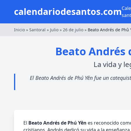
Cal
calendariodesantos.com
san
Inicio
»
Santoral
»
Julio
»
26 de julio
»
Beato Andrés de Phû 
Beato Andrés 
La vida y l
El Beato Andrés de Phú Yên fue un catequis
El
Beato Andrés de Phú Yên
es reconocido como 
cristianos, Andrés dedicó su vida a la enseñanza