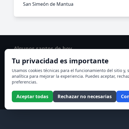
San Simeón de Mantua
Algunos santos de hoy
Tu privacidad es importante
San Cayetano de Thiene
San Sixto II papa
Usamos cookies técnicas para el funcionamiento del sitio y, s
analítica para mejorar la experiencia. Puedes aceptar, recha
Ver todos los santos de hoy
preferencias.
Aceptar todas
Rechazar no necesarias
Con