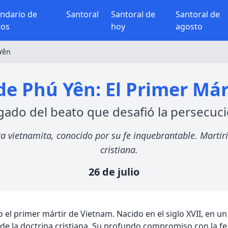
endario de
Santoral
Santoral de
Santoral de
tos
hoy
agosto
Yên
de Phú Yên: El Primer Már
egado del beato que desafió la persecuci
ta vietnamita, conocido por su fe inquebrantable. Marti
cristiana.
26 de julio
el primer mártir de Vietnam. Nacido en el siglo XVII, en u
 de la doctrina cristiana. Su profundo compromiso con la fe