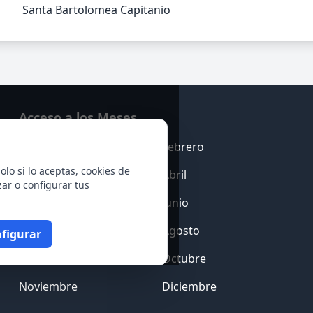
Santa Bartolomea Capitanio
Acceso a los Meses
Enero
Febrero
olo si lo aceptas, cookies de
Marzo
Abril
zar o configurar tus
Mayo
Junio
Julio
Agosto
figurar
Septiembre
Octubre
Noviembre
Diciembre