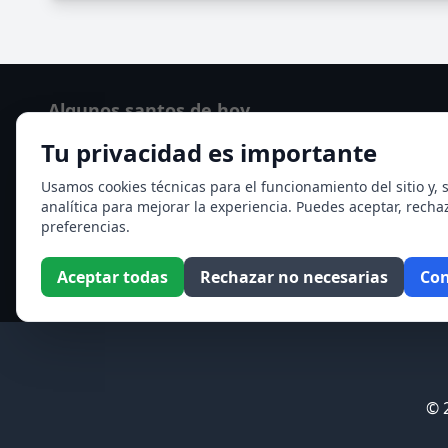
Algunos santos de hoy
Tu privacidad es importante
San Hormisda papa
Ver todos los santos de hoy
Usamos cookies técnicas para el funcionamiento del sitio y, s
analítica para mejorar la experiencia. Puedes aceptar, recha
preferencias.
Aceptar todas
Rechazar no necesarias
Con
© 