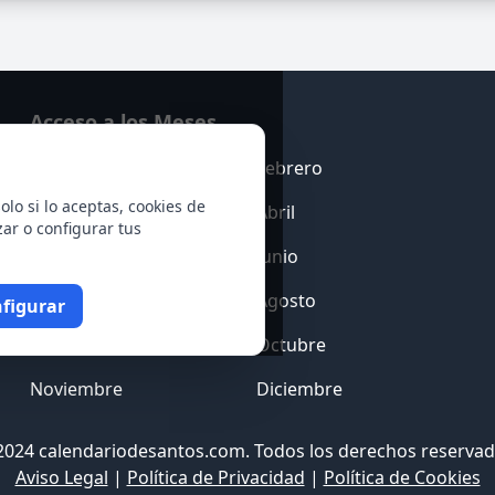
Acceso a los Meses
Enero
Febrero
olo si lo aceptas, cookies de
Marzo
Abril
zar o configurar tus
Mayo
Junio
Julio
Agosto
figurar
Septiembre
Octubre
Noviembre
Diciembre
2024 calendariodesantos.com. Todos los derechos reservad
Aviso Legal
|
Política de Privacidad
|
Política de Cookies