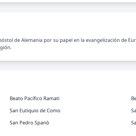
óstol de Alemania por su papel en la evangelización de Eu
egión.
Beato Pacífico Ramati
B
San Eutiquio de Como
Sa
San Pedro Spanò
S