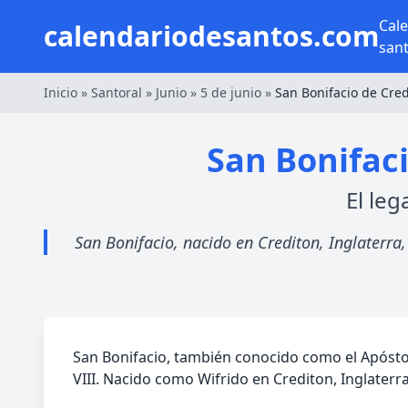
Cal
calendariodesantos.com
san
Inicio
»
Santoral
»
Junio
»
5 de junio
»
San Bonifacio de Cre
San Bonifaci
El leg
San Bonifacio, nacido en Crediton, Inglaterr
San Bonifacio, también conocido como el Apóstol
VIII. Nacido como Wifrido en Crediton, Inglaterr