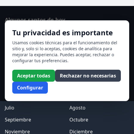
Algunos santos de hoy
Tu privacidad es importante
Santo Domingo de Guzmán
Ver todos los santos de hoy
Usamos cookies técnicas para el funcionamiento del
sitio y, solo si lo aceptas, cookies de analítica para
mejorar la experiencia. Puedes aceptar, rechazar o
Acceso a los Meses
configurar tus preferencias.
Enero
Febrero
Aceptar todas
Rechazar no necesarias
Marzo
Abril
Configurar
Mayo
Junio
Julio
Agosto
Septiembre
Octubre
Noviembre
Diciembre