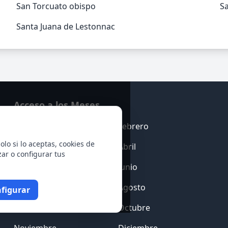
San Torcuato obispo
S
Santa Juana de Lestonnac
Acceso a los Meses
Enero
Febrero
olo si lo aceptas, cookies de
Marzo
Abril
zar o configurar tus
Mayo
Junio
Julio
Agosto
figurar
Septiembre
Octubre