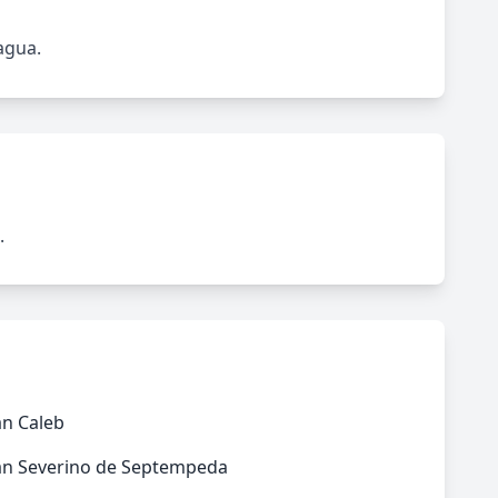
agua.
.
an Caleb
an Severino de Septempeda