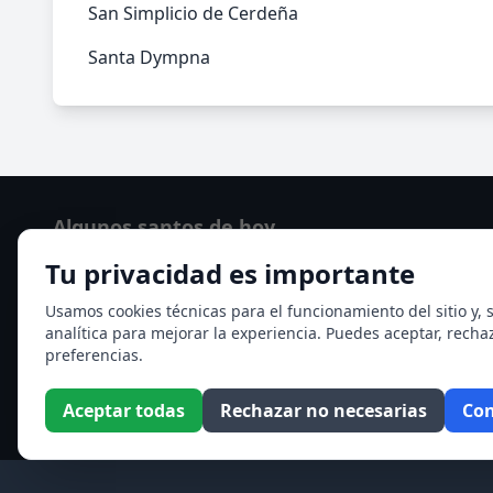
San Simplicio de Cerdeña
Santa Dympna
Algunos santos de hoy
Tu privacidad es importante
Santo Domingo de Guzmán
Ver todos los santos de hoy
Usamos cookies técnicas para el funcionamiento del sitio y, s
analítica para mejorar la experiencia. Puedes aceptar, recha
preferencias.
Aceptar todas
Rechazar no necesarias
Con