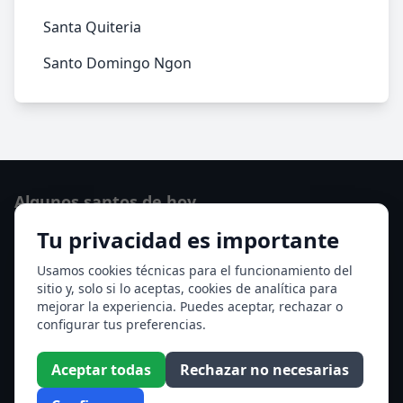
Santa Quiteria
Santo Domingo Ngon
Algunos santos de hoy
Tu privacidad es importante
Santo Domingo de Guzmán
Ver todos los santos de hoy
Usamos cookies técnicas para el funcionamiento del
sitio y, solo si lo aceptas, cookies de analítica para
mejorar la experiencia. Puedes aceptar, rechazar o
Acceso a los Meses
configurar tus preferencias.
Enero
Febrero
Aceptar todas
Rechazar no necesarias
Marzo
Abril