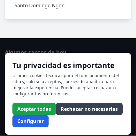
Santo Domingo Ngon
Algunos santos de hoy
Tu privacidad es importante
San Cayetano de Thiene
San Sixto II papa
Usamos cookies técnicas para el funcionamiento del
sitio y, solo si lo aceptas, cookies de analítica para
Ver todos los santos de hoy
mejorar la experiencia. Puedes aceptar, rechazar o
configurar tus preferencias.
Acceso a los Meses
Aceptar todas
Rechazar no necesarias
Enero
Febrero
Configurar
Marzo
Abril