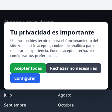
Algunos santos de hoy
Tu privacidad es importante
Santo Domingo de Guzmán
Ver todos los santos de hoy
Usamos cookies técnicas para el funcionamiento del
sitio y, solo si lo aceptas, cookies de analítica para
mejorar la experiencia. Puedes aceptar, rechazar o
Acceso a los Meses
configurar tus preferencias.
Enero
Febrero
Aceptar todas
Rechazar no necesarias
Marzo
Abril
Configurar
Mayo
Junio
Julio
Agosto
Septiembre
Octubre