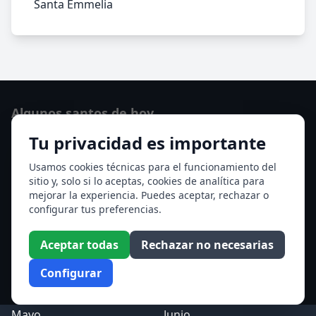
Santa Emmelia
Algunos santos de hoy
Tu privacidad es importante
San Cayetano de Thiene
San Sixto II papa
Usamos cookies técnicas para el funcionamiento del
sitio y, solo si lo aceptas, cookies de analítica para
Ver todos los santos de hoy
mejorar la experiencia. Puedes aceptar, rechazar o
configurar tus preferencias.
Acceso a los Meses
Aceptar todas
Rechazar no necesarias
Enero
Febrero
Configurar
Marzo
Abril
Mayo
Junio