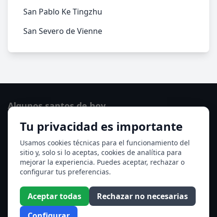
San Pablo Ke Tingzhu
San Severo de Vienne
Algunos santos de hoy
Tu privacidad es importante
Santo Domingo de Guzmán
Ver todos los santos de hoy
Usamos cookies técnicas para el funcionamiento del
sitio y, solo si lo aceptas, cookies de analítica para
mejorar la experiencia. Puedes aceptar, rechazar o
Acceso a los Meses
configurar tus preferencias.
Enero
Febrero
Aceptar todas
Rechazar no necesarias
Marzo
Abril
Configurar