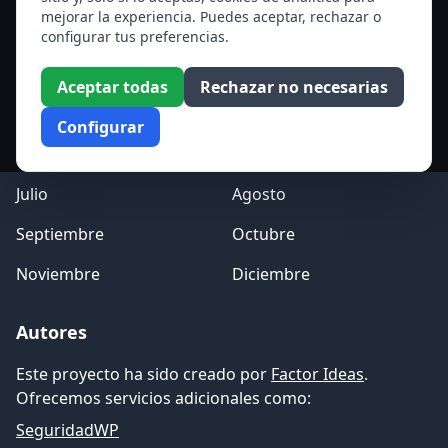
mejorar la experiencia. Puedes aceptar, rechazar o
Acceso a los Meses
configurar tus preferencias.
Enero
Febrero
Aceptar todas
Rechazar no necesarias
Marzo
Abril
Configurar
Mayo
Junio
Julio
Agosto
Septiembre
Octubre
Noviembre
Diciembre
Autores
Este proyecto ha sido creado por
Factor Ideas
.
Ofrecemos servicios adicionales como:
SeguridadWP