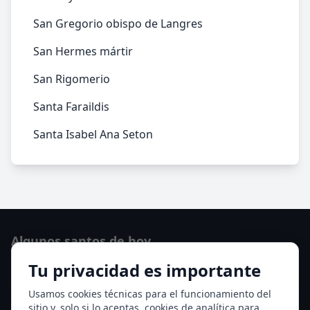
San Gregorio obispo de Langres
San Hermes mártir
San Rigomerio
Santa Faraildis
Santa Isabel Ana Seton
Algunos santos de hoy
Tu privacidad es importante
Santo Domingo de Guzmán
Ver todos los santos de hoy
Usamos cookies técnicas para el funcionamiento del
sitio y, solo si lo aceptas, cookies de analítica para